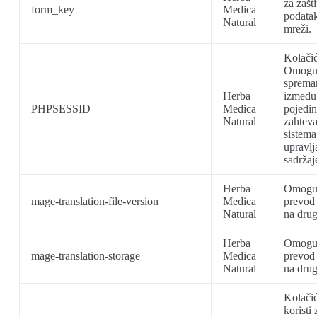
za zašti
form_key
Medica
podata
Natural
mreži.
Kolači
Omogu
spreman
Herba
između
PHPSESSID
Medica
pojedi
Natural
zahteva
sistema
upravlj
sadržaj
Herba
Omogu
mage-translation-file-version
Medica
prevod 
Natural
na drug
Herba
Omogu
mage-translation-storage
Medica
prevod 
Natural
na drug
Kolačić
koristi 