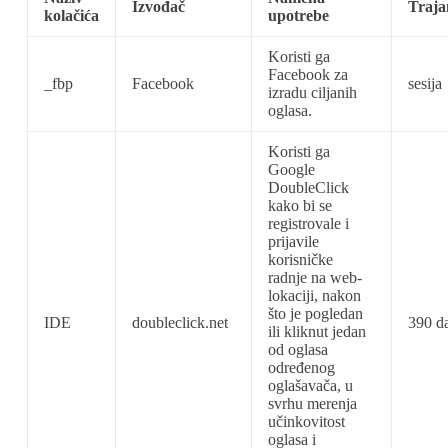
Izvođač
Traja
kolačića
upotrebe
Koristi ga
Facebook za
_fbp
Facebook
sesija
izradu ciljanih
oglasa.
Koristi ga
Google
DoubleClick
kako bi se
registrovale i
prijavile
korisničke
radnje na web-
lokaciji, nakon
što je pogledan
IDE
doubleclick.net
390 d
ili kliknut jedan
od oglasa
određenog
oglašavača, u
svrhu merenja
učinkovitost
oglasa i