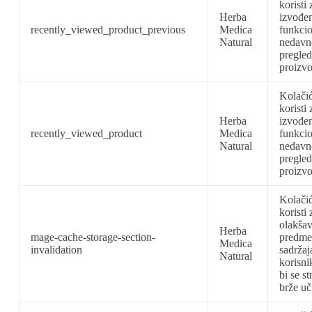
koristi 
Herba
izvođe
recently_viewed_product_previous
Medica
funkcio
Natural
nedavn
pregled
proizvo
Kolačić
koristi 
Herba
izvođe
recently_viewed_product
Medica
funkcio
Natural
nedavn
pregled
proizvo
Kolačić
koristi 
olakšav
Herba
mage-cache-storage-section-
predme
Medica
invalidation
sadržaj
Natural
korisni
bi se st
brže uč