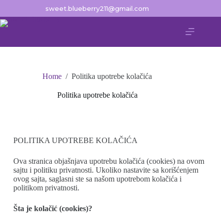
sweet.blueberry211@gmail.com
Home
/
Politika upotrebe kolačića
Politika upotrebe kolačića
POLITIKA UPOTREBE KOLAČIĆA
Ova stranica objašnjava upotrebu kolačića (cookies) na ovom
sajtu i politiku privatnosti. Ukoliko nastavite sa korišćenjem
ovog sajta, saglasni ste sa našom upotrebom kolačića i
politikom privatnosti.
Šta je kolačić (cookies)?