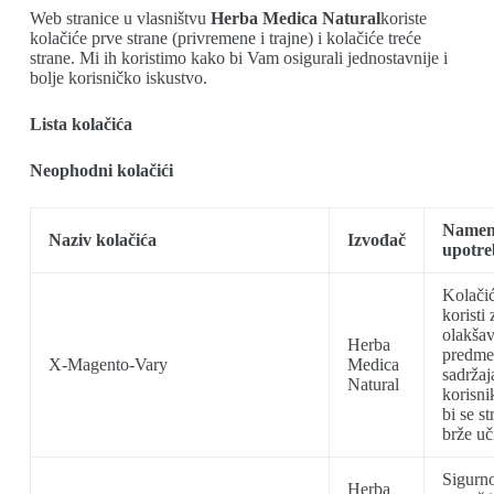
Web stranice u vlasništvu
Herba Medica Natural
koriste
kolačiće prve strane (privremene i trajne) i kolačiće treće
strane. Mi ih koristimo kako bi Vam osigurali jednostavnije i
bolje korisničko iskustvo.
Lista kolačića
Neophodni kolačići
Name
Naziv kolačića
Izvođač
upotre
Kolačić
koristi 
olakšav
Herba
predme
X-Magento-Vary
Medica
sadržaj
Natural
korisni
bi se st
brže uč
Sigurn
Herba