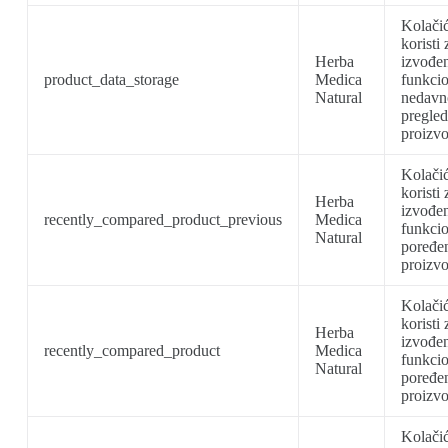
Kolačić
koristi 
Herba
izvođe
product_data_storage
Medica
funkcio
Natural
nedavn
pregled
proizvo
Kolačić
koristi 
Herba
izvođe
recently_compared_product_previous
Medica
funkcio
Natural
poređe
proizvo
Kolačić
koristi 
Herba
izvođe
recently_compared_product
Medica
funkcio
Natural
poređe
proizvo
Kolačić