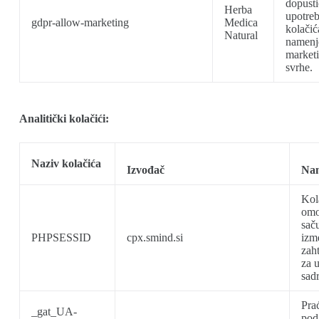
dopust
Herba
upotre
gdpr-allow-marketing
Medica
kolačić
Natural
namenj
market
svrhe.
Analitički kolačići:
Naziv kolačića
Izvođač
Nam
Kol
omo
sač
PHPSESSID
cpx.smind.si
izm
zah
za 
sad
Prać
_gat_UA-
poda