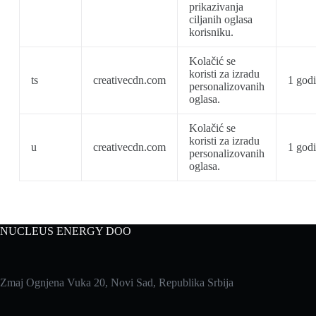
prikazivanja
ciljanih oglasa
korisniku.
Kolačić se
koristi za izradu
ts
creativecdn.com
1 god
personalizovanih
oglasa.
Kolačić se
koristi za izradu
u
creativecdn.com
1 god
personalizovanih
oglasa.
NUCLEUS ENERGY DOO
Zmaj Ognjena Vuka 20, Novi Sad, Republika Srbija