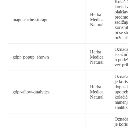
Kolačić
koristi 
olakšav
Herba
predme
mage-cache-storage
Medica
sadržaj
Natural
korisni
bi se st
brže uč
Označav
Herba
iskačuć
gdpr_popup_shown
Medica
u pode
Natural
već pri
Označav
je kori
Herba
dopust
gdpr-allow-analytics
Medica
upotre
Natural
kolačić
namenj
analitik
Označav
je kori