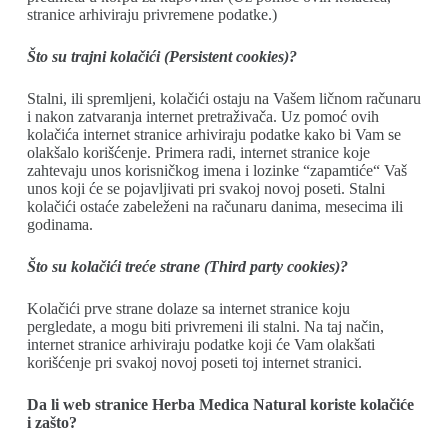
stranice arhiviraju privremene podatke.)
Što su trajni kolačići (Persistent cookies)?
Stalni, ili spremljeni, kolačići ostaju na Vašem ličnom računaru
i nakon zatvaranja internet pretraživača. Uz pomoć ovih
kolačića internet stranice arhiviraju podatke kako bi Vam se
olakšalo korišćenje. Primera radi, internet stranice koje
zahtevaju unos korisničkog imena i lozinke “zapamtiće“ Vaš
unos koji će se pojavljivati pri svakoj novoj poseti. Stalni
kolačići ostaće zabeleženi na računaru danima, mesecima ili
godinama.
Što su kolačići treće strane (Third party cookies)?
Kolačići prve strane dolaze sa internet stranice koju
pergledate, a mogu biti privremeni ili stalni. Na taj način,
internet stranice arhiviraju podatke koji će Vam olakšati
korišćenje pri svakoj novoj poseti toj internet stranici.
Da li web stranice Herba Medica Natural koriste kolačiće
i zašto?