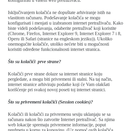
konfigurirati u vašem web pretraživaču.
Isključivanjem kolačića ne dopuštate arhiviranje istih na
vlastitom računaru. Podešavanje kolačića se mogu
konfigurisati i menjati u izabranom internet pretraživaču. Kako
biste videli podešavanja, odaberite pretraživač koji koristite
(Chrome, Firefox, Internet Explorer 9, Internet Explorer 7 i 8,
Operu ili Safari (stranice na engleskom jeziku)). Ukoliko
onemogućite kolačiće, utoliko nećete biti u mogućnosti
koristiti određene funkcionalnosti internet stranica.
Što su kolačići prve strane?
Kolačići prve strane dolaze sa internet stranice koju
pergledate, a mogu biti privremeni ili stalni. Na taj način,
internet stranice arhiviraju podatke koji će Vam olakšati
korišćenje pri svakoj novoj poseti toj internet stranici.
Što su privremeni kolačići (Session cookies)?
Kolačići ili kolačići za privremenu sesiju uklanjaju se sa
računara nakon što zatvorite Internet pretraživač. Sa njima
web lokacije spremaju privremene informacije, poput
predmeta u korpu za kupovinu. (Uz pomoć ovih kolačića,