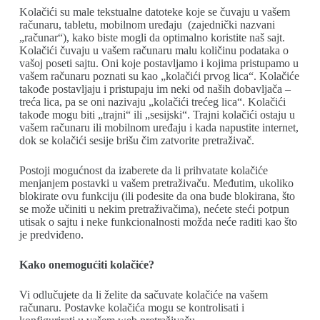
Kolačići su male tekstualne datoteke koje se čuvaju u vašem
računaru, tabletu, mobilnom uređaju (zajednički nazvani
„računar“), kako biste mogli da optimalno koristite naš sajt.
Kolačići čuvaju u vašem računaru malu količinu podataka o
vašoj poseti sajtu. Oni koje postavljamo i kojima pristupamo u
vašem računaru poznati su kao „kolačići prvog lica“. Kolačiće
takođe postavljaju i pristupaju im neki od naših dobavljača –
treća lica, pa se oni nazivaju „kolačići trećeg lica“. Kolačići
takođe mogu biti „trajni“ ili „sesijski“. Trajni kolačići ostaju u
vašem računaru ili mobilnom uređaju i kada napustite internet,
dok se kolačići sesije brišu čim zatvorite pretraživač.
Postoji mogućnost da izaberete da li prihvatate kolačiće
menjanjem postavki u vašem pretraživaču. Međutim, ukoliko
blokirate ovu funkciju (ili podesite da ona bude blokirana, što
se može učiniti u nekim pretraživačima), nećete steći potpun
utisak o sajtu i neke funkcionalnosti možda neće raditi kao što
je predviđeno.
Kako onemogućiti kolačiće?
Vi odlučujete da li želite da sačuvate kolačiće na vašem
računaru. Postavke kolačića mogu se kontrolisati i