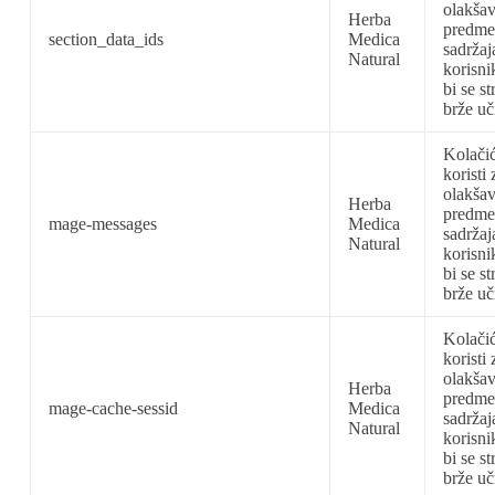
olakšav
Herba
predme
section_data_ids
Medica
sadržaj
Natural
korisni
bi se st
brže uč
Kolačić
koristi 
olakšav
Herba
predme
mage-messages
Medica
sadržaj
Natural
korisni
bi se st
brže uč
Kolačić
koristi 
olakšav
Herba
predme
mage-cache-sessid
Medica
sadržaj
Natural
korisni
bi se st
brže uč