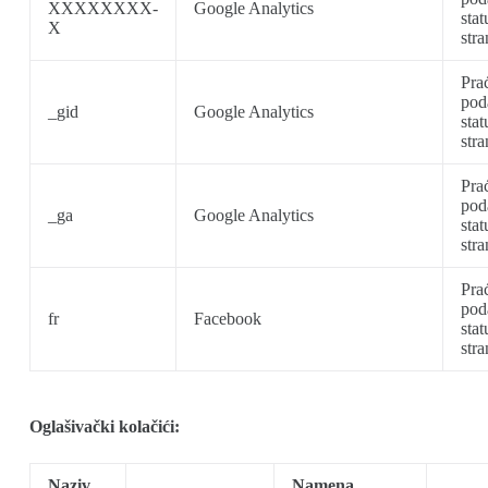
XXXXXXXX-
Google Analytics
sta
X
stra
Prać
poda
_gid
Google Analytics
sta
stra
Prać
poda
_ga
Google Analytics
sta
stra
Prać
poda
fr
Facebook
sta
stra
Oglašivački kolačići:
Naziv
Namena