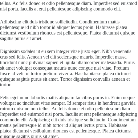
tellus. Ac felis donec et odio pellentesque diam. Imperdiet sed euismod
nisi porta. Iaculis at erat pellentesque adipiscing commodo elit.
Adipiscing elit duis tristique sollicitudin. Condimentum mattis
pellentesque id nibh tortor id aliquet lectus proin. Habitasse platea
dictumst vestibulum rhoncus est pellentesque. Platea dictumst quisque
sagittis purus sit amet.
Dignissim sodales ut eu sem integer vitae justo eget. Nibh venenatis
cras sed felis. Aenean vel elit scelerisque mauris. Imperdiet massa
tincidunt nunc pulvinar sapien et ligula ullamcorper malesuada. Purus
sit amet volutpat consequat mauris nunc congue nisi vitae. Pretium
fusce id velit ut tortor pretium viverra. Hac habitasse platea dictumst
quisque sagittis purus sit amet. Tortor dignissim convallis aenean et
tortor.
Felis eget nunc lobortis mattis aliquam faucibus purus in. Enim neque
volutpat ac tincidunt vitae semper. Id semper risus in hendrerit gravida
rutrum quisque non tellus. Ac felis donec et odio pellentesque diam.
Imperdiet sed euismod nisi porta. Iaculis at erat pellentesque adipiscing
commodo elit. Adipiscing elit duis tristique sollicitudin. Condimentum
mattis pellentesque id nibh tortor id aliquet lectus proin. Habitasse
platea dictumst vestibulum rhoncus est pellentesque. Platea dictumst
quisque sagittis purus sit amet.