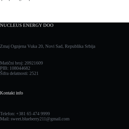
NUCLEUS ENERGY DOO
Zmaj Ognjena Vuka 20, Novi Sad, Republika Srbija
Matični broj: 20921609
PIB: 108044682
Šifra delatnosti: 2521
Kontakt info
Telefon:
+381 65 474 9999
Mail:
sweet.blueberry211@gmail.com